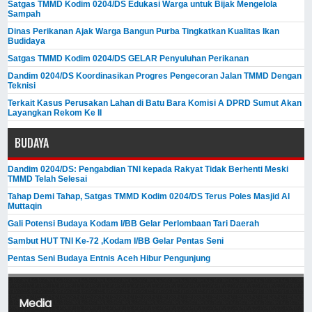
Satgas TMMD Kodim 0204/DS Edukasi Warga untuk Bijak Mengelola
Sampah
Dinas Perikanan Ajak Warga Bangun Purba Tingkatkan Kualitas Ikan
Budidaya
Satgas TMMD Kodim 0204/DS GELAR Penyuluhan Perikanan
Dandim 0204/DS Koordinasikan Progres Pengecoran Jalan TMMD Dengan
Teknisi
Terkait Kasus Perusakan Lahan di Batu Bara Komisi A DPRD Sumut Akan
Layangkan Rekom Ke II
BUDAYA
Dandim 0204/DS: Pengabdian TNI kepada Rakyat Tidak Berhenti Meski ​
TMMD Telah Selesai
Tahap Demi Tahap, Satgas TMMD Kodim 0204/DS Terus Poles Masjid Al
Muttaqin
Gali Potensi Budaya Kodam I/BB Gelar Perlombaan Tari Daerah
Sambut HUT TNI Ke-72 ,Kodam I/BB Gelar Pentas Seni
Pentas Seni Budaya Entnis Aceh Hibur Pengunjung
Media