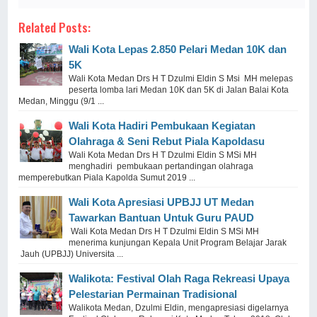
Related Posts:
Wali Kota Lepas 2.850 Pelari Medan 10K dan
5K
Wali Kota Medan Drs H T Dzulmi Eldin S Msi MH melepas
peserta lomba lari Medan 10K dan 5K di Jalan Balai Kota
Medan, Minggu (9/1 ...
Wali Kota Hadiri Pembukaan Kegiatan
Olahraga & Seni Rebut Piala Kapoldasu
Wali Kota Medan Drs H T Dzulmi Eldin S MSi MH
menghadiri pembukaan pertandingan olahraga
memperebutkan Piala Kapolda Sumut 2019 ...
Wali Kota Apresiasi UPBJJ UT Medan
Tawarkan Bantuan Untuk Guru PAUD
Wali Kota Medan Drs H T Dzulmi Eldin S MSi MH
menerima kunjungan Kepala Unit Program Belajar Jarak
Jauh (UPBJJ) Universita ...
Walikota: Festival Olah Raga Rekreasi Upaya
Pelestarian Permainan Tradisional
Walikota Medan, Dzulmi Eldin, mengapresiasi digelarnya