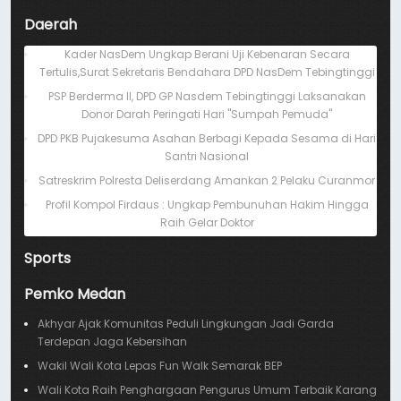
Daerah
Kader NasDem Ungkap Berani Uji Kebenaran Secara
Tertulis,Surat Sekretaris Bendahara DPD NasDem Tebingtinggi
PSP Berderma II, DPD GP Nasdem Tebingtinggi Laksanakan
Donor Darah Peringati Hari "Sumpah Pemuda"
DPD PKB Pujakesuma Asahan Berbagi Kepada Sesama di Hari
Santri Nasional
Satreskrim Polresta Deliserdang Amankan 2 Pelaku Curanmor
Profil Kompol Firdaus : Ungkap Pembunuhan Hakim Hingga
Raih Gelar Doktor
Sports
Pemko Medan
Akhyar Ajak Komunitas Peduli Lingkungan Jadi Garda
Terdepan Jaga Kebersihan
Wakil Wali Kota Lepas Fun Walk Semarak BEP
Wali Kota Raih Penghargaan Pengurus Umum Terbaik Karang