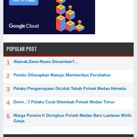
POPULAR POST
Alamak,Dana Reses Dimainkan?...
Pemko Diharapkan Mampu Memberikan Perubahan
Pelaku Penganiayaan Diciduk Tekab Polsek Medan Helvetia
Doorr...!! Pelaku Curat Ditembak Polsek Medan Timur
Warga Perwira II Diringkus Polsek Medan Baru Lantaran Miliki
Ganja