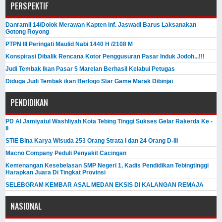
PERSPEKTIF
Danramil 14/Dolok Merawan Kapten inf. Jaswadi Barus Laksanakan
Gotong Royong
PTPN III Peringati Maulid Nabi 1440 H /2108 M
Konspirasi Dibalik Rencana Kotor Penggusuran Pasar Induk Jodoh...!!!
Judi Tembak Ikan Pasar 5 Marelan Berhasil Kelabui Petugas
Diduga Judi Tembak ikan Berlogo Star Game Marak Dibinjai
PENDIDIKAN
PD Al Jamiyatul Washliyah Kota Tebing Tinggi Sukses Gelar Rakerda Ke -
II
STIE Bina Karya Wisuda 253 Orang Strata I dan 24 Orang D-III
Macno Company Peduli Penyakit Cacingan
Kemenangan Kesebelasan SMP Negeri 1, Kadis Pendidikan Tebingtinggi
Harapkan Juara Di Tingkat Provinsi
SELEBGRAM KEMBAR ASAL MEDAN EKSIS DI KALANGAN REMAJA
NASIONAL