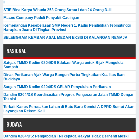
II
STIE Bina Karya Wisuda 253 Orang Strata I dan 24 Orang D-III
Macno Company Peduli Penyakit Cacingan
Kemenangan Kesebelasan SMP Negeri 1, Kadis Pendidikan Tebingtinggi
Harapkan Juara Di Tingkat Provinsi
SELEBGRAM KEMBAR ASAL MEDAN EKSIS DI KALANGAN REMAJA
NASIONAL
Satgas TMMD Kodim 0204/DS Edukasi Warga untuk Bijak Mengelola
Sampah
Dinas Perikanan Ajak Warga Bangun Purba Tingkatkan Kualitas Ikan
Budidaya
Satgas TMMD Kodim 0204/DS GELAR Penyuluhan Perikanan
Dandim 0204/DS Koordinasikan Progres Pengecoran Jalan TMMD Dengan
Teknisi
Terkait Kasus Perusakan Lahan di Batu Bara Komisi A DPRD Sumut Akan
Layangkan Rekom Ke II
BUDAYA
Dandim 0204/DS: Pengabdian TNI kepada Rakyat Tidak Berhenti Meski ​