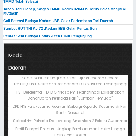
TMMD Telah Selesai
Tahap Demi Tahap, Satgas TMMD Kodim 0204/DS Terus Poles Masjid Al
Muttaqin
Gali Potensi Budaya Kodam I/BB Gelar Perlombaan Tari Daerah
Sambut HUT TNI Ke-72 ,Kodam I/BB Gelar Pentas Seni
Pentas Seni Budaya Entnis Aceh Hibur Pengunjung
Media
Daerah
Kader NasDem Ungkap Berani Uji Kebenaran Secara
Tertulis,Surat Sekretaris Bendahara DPD NasDem Tebingtinggi
PSP Berderma II, DPD GP Nasdem Tebingtinggi Laksanakan
Donor Darah Peringati Hari "Sumpah Pemuda"
DPD PKB Pujakesuma Asahan Berbagi Kepada Sesama di Hari
Santri Nasional
Satreskrim Polresta Deliserdang Amankan 2 Pelaku Curanmor
Profil Kompol Firdaus : Ungkap Pembunuhan Hakim Hingga
Raih Gelar Doktor