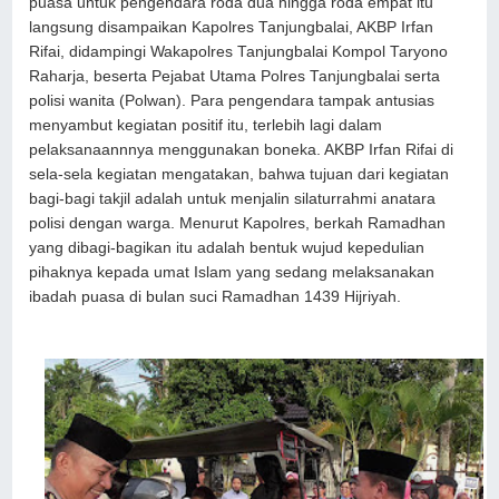
puasa untuk pengendara roda dua hingga roda empat itu
langsung disampaikan Kapolres Tanjungbalai, AKBP Irfan
Rifai, didampingi Wakapolres Tanjungbalai Kompol Taryono
Raharja, beserta Pejabat Utama Polres Tanjungbalai serta
polisi wanita (Polwan). Para pengendara tampak antusias
menyambut kegiatan positif itu, terlebih lagi dalam
pelaksanaannnya menggunakan boneka. AKBP Irfan Rifai di
sela-sela kegiatan mengatakan, bahwa tujuan dari kegiatan
bagi-bagi takjil adalah untuk menjalin silaturrahmi anatara
polisi dengan warga. Menurut Kapolres, berkah Ramadhan
yang dibagi-bagikan itu adalah bentuk wujud kepedulian
pihaknya kepada umat Islam yang sedang melaksanakan
ibadah puasa di bulan suci Ramadhan 1439 Hijriyah.