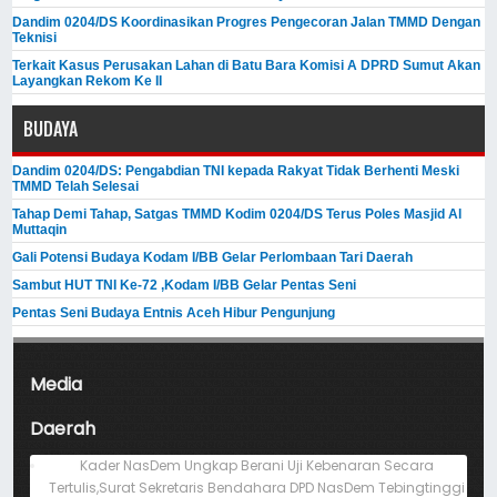
Dandim 0204/DS Koordinasikan Progres Pengecoran Jalan TMMD Dengan
Teknisi
Terkait Kasus Perusakan Lahan di Batu Bara Komisi A DPRD Sumut Akan
Layangkan Rekom Ke II
BUDAYA
Dandim 0204/DS: Pengabdian TNI kepada Rakyat Tidak Berhenti Meski ​
TMMD Telah Selesai
Tahap Demi Tahap, Satgas TMMD Kodim 0204/DS Terus Poles Masjid Al
Muttaqin
Gali Potensi Budaya Kodam I/BB Gelar Perlombaan Tari Daerah
Sambut HUT TNI Ke-72 ,Kodam I/BB Gelar Pentas Seni
Pentas Seni Budaya Entnis Aceh Hibur Pengunjung
Media
Daerah
Kader NasDem Ungkap Berani Uji Kebenaran Secara
Tertulis,Surat Sekretaris Bendahara DPD NasDem Tebingtinggi