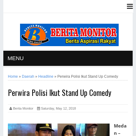
MENU
Home
»
Daerah
»
Headline
»
Perwira Polisi Ikut Stand Up Comedy
Perwira Polisi Ikut Stand Up Comedy
Berita Monitor
Saturday, May 12, 2018
Meda
n –