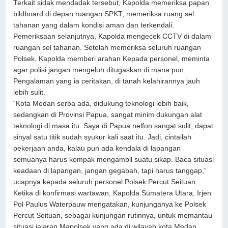
Terkait sidak mendadak tersebut, Kapolda memeriksa papan
bildboard di depan ruangan SPKT, memeriksa ruang sel
tahanan yang dalam kondisi aman dan terkendali.
Pemeriksaan selanjutnya, Kapolda mengecek CCTV di dalam
ruangan sel tahanan. Setelah memeriksa seluruh ruangan
Polsek, Kapolda memberi arahan Kepada personel, meminta
agar polisi jangan mengeluh ditugaskan di mana pun.
Pengalaman yang ia ceritakan, di tanah kelahirannya jauh
lebih sulit.
“Kota Medan serba ada, didukung teknologi lebih baik,
sedangkan di Provinsi Papua, sangat minim dukungan alat
teknologi di masa itu. Saya di Papua nelfon sangat sulit, dapat
sinyal satu titik sudah syukur kali saat itu. Jadi, cintailah
pekerjaan anda, kalau pun ada kendala di lapangan
semuanya harus kompak mengambil suatu sikap. Baca situasi
keadaan di lapangan, jangan gegabah, tapi harus tanggap,”
ucapnya kepada seluruh personel Polsek Percut Seituan.
Ketika di konfirmasi wartawan, Kapolda Sumatera Utara, Irjen
Pol Paulus Waterpauw mengatakan, kunjunganya ke Polsek
Percut Seituan, sebagai kunjungan rutinnya, untuk memantau
situasi jajaran Mapolsek yang ada di wilayah kota Medan.