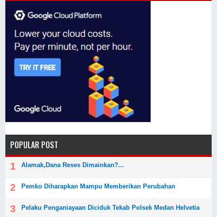
POPULAR POST
Alamak,Dana Reses Dimainkan?...
Pemko Diharapkan Mampu Memberikan Perubahan
Pelaku Penganiayaan Diciduk Tekab Polsek Medan Helvetia