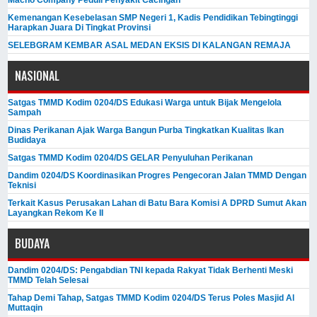
Macno Company Peduli Penyakit Cacingan
Kemenangan Kesebelasan SMP Negeri 1, Kadis Pendidikan Tebingtinggi
Harapkan Juara Di Tingkat Provinsi
SELEBGRAM KEMBAR ASAL MEDAN EKSIS DI KALANGAN REMAJA
NASIONAL
Satgas TMMD Kodim 0204/DS Edukasi Warga untuk Bijak Mengelola
Sampah
Dinas Perikanan Ajak Warga Bangun Purba Tingkatkan Kualitas Ikan
Budidaya
Satgas TMMD Kodim 0204/DS GELAR Penyuluhan Perikanan
Dandim 0204/DS Koordinasikan Progres Pengecoran Jalan TMMD Dengan
Teknisi
Terkait Kasus Perusakan Lahan di Batu Bara Komisi A DPRD Sumut Akan
Layangkan Rekom Ke II
BUDAYA
Dandim 0204/DS: Pengabdian TNI kepada Rakyat Tidak Berhenti Meski ​
TMMD Telah Selesai
Tahap Demi Tahap, Satgas TMMD Kodim 0204/DS Terus Poles Masjid Al
Muttaqin