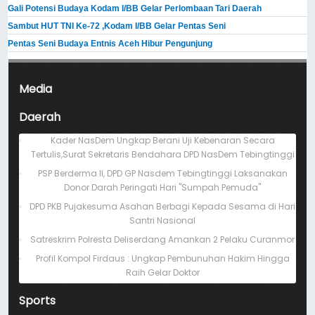
Gali Potensi Budaya Kodam I/BB Gelar Perlombaan Tari Daerah
Sambut HUT TNI Ke-72 ,Kodam I/BB Gelar Pentas Seni
Pentas Seni Budaya Entnis Aceh Hibur Pengunjung
Media
Daerah
Kader NasDem Ungkap Berani Uji Kebenaran Secara
Tertulis,Surat Sekretaris Bendahara DPD NasDem Tebingtinggi
PSP Berderma II, DPD GP Nasdem Tebingtinggi Laksanakan
Donor Darah Peringati Hari "Sumpah Pemuda"
DPD PKB Pujakesuma Asahan Berbagi Kepada Sesama di Hari
Santri Nasional
Satreskrim Polresta Deliserdang Amankan 2 Pelaku Curanmor
Profil Kompol Firdaus : Ungkap Pembunuhan Hakim Hingga
Raih Gelar Doktor
Sports