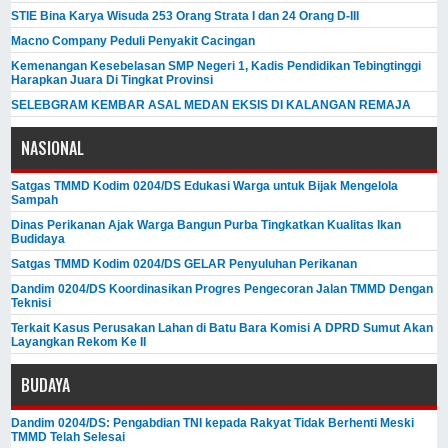
STIE Bina Karya Wisuda 253 Orang Strata I dan 24 Orang D-III
Macno Company Peduli Penyakit Cacingan
Kemenangan Kesebelasan SMP Negeri 1, Kadis Pendidikan Tebingtinggi
Harapkan Juara Di Tingkat Provinsi
SELEBGRAM KEMBAR ASAL MEDAN EKSIS DI KALANGAN REMAJA
NASIONAL
Satgas TMMD Kodim 0204/DS Edukasi Warga untuk Bijak Mengelola
Sampah
Dinas Perikanan Ajak Warga Bangun Purba Tingkatkan Kualitas Ikan
Budidaya
Satgas TMMD Kodim 0204/DS GELAR Penyuluhan Perikanan
Dandim 0204/DS Koordinasikan Progres Pengecoran Jalan TMMD Dengan
Teknisi
Terkait Kasus Perusakan Lahan di Batu Bara Komisi A DPRD Sumut Akan
Layangkan Rekom Ke II
BUDAYA
Dandim 0204/DS: Pengabdian TNI kepada Rakyat Tidak Berhenti Meski ​
TMMD Telah Selesai