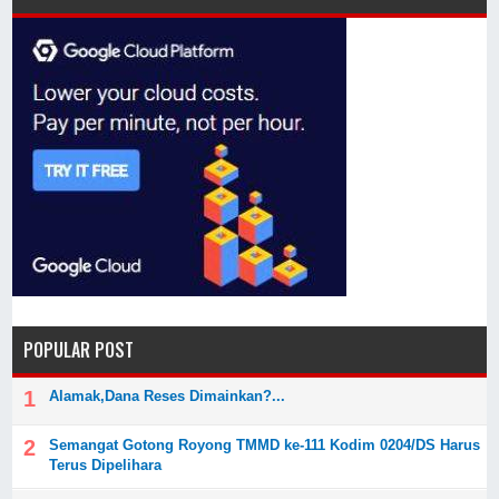
POPULAR POST
Alamak,Dana Reses Dimainkan?...
Semangat Gotong Royong TMMD ke-111 Kodim 0204/DS Harus
Terus Dipelihara