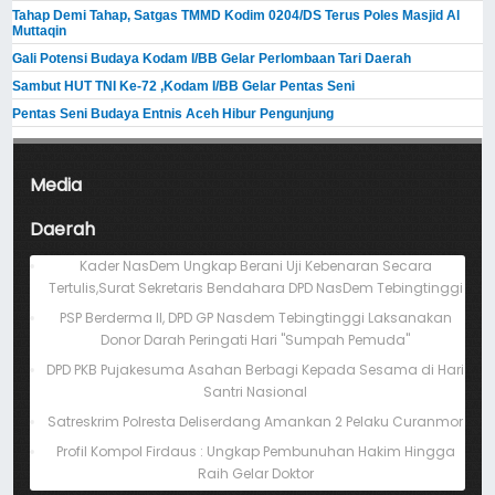
Tahap Demi Tahap, Satgas TMMD Kodim 0204/DS Terus Poles Masjid Al
Muttaqin
Gali Potensi Budaya Kodam I/BB Gelar Perlombaan Tari Daerah
Sambut HUT TNI Ke-72 ,Kodam I/BB Gelar Pentas Seni
Pentas Seni Budaya Entnis Aceh Hibur Pengunjung
Media
Daerah
Kader NasDem Ungkap Berani Uji Kebenaran Secara
Tertulis,Surat Sekretaris Bendahara DPD NasDem Tebingtinggi
PSP Berderma II, DPD GP Nasdem Tebingtinggi Laksanakan
Donor Darah Peringati Hari "Sumpah Pemuda"
DPD PKB Pujakesuma Asahan Berbagi Kepada Sesama di Hari
Santri Nasional
Satreskrim Polresta Deliserdang Amankan 2 Pelaku Curanmor
Profil Kompol Firdaus : Ungkap Pembunuhan Hakim Hingga
Raih Gelar Doktor