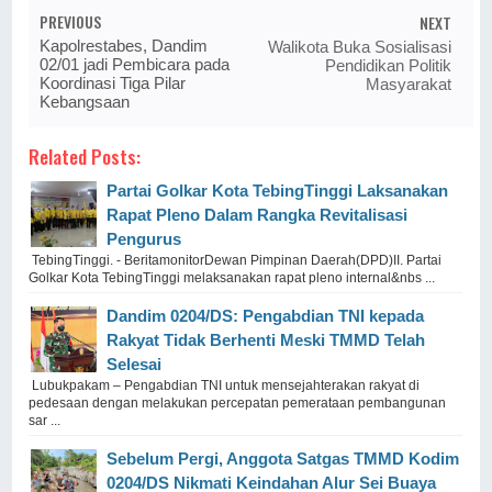
PREVIOUS
NEXT
Kapolrestabes, Dandim
Walikota Buka Sosialisasi
02/01 jadi Pembicara pada
Pendidikan Politik
Koordinasi Tiga Pilar
Masyarakat
Kebangsaan
Related Posts:
Partai Golkar Kota TebingTinggi Laksanakan
Rapat Pleno Dalam Rangka Revitalisasi
Pengurus
TebingTinggi. - BeritamonitorDewan Pimpinan Daerah(DPD)II. Partai
Golkar Kota TebingTinggi melaksanakan rapat pleno internal&nbs ...
Dandim 0204/DS: Pengabdian TNI kepada
Rakyat Tidak Berhenti Meski ​TMMD Telah
Selesai
Lubukpakam – Pengabdian TNI untuk mensejahterakan rakyat di
pedesaan dengan melakukan percepatan pemerataan pembangunan
sar ...
Sebelum Pergi, Anggota Satgas TMMD Kodim
0204/DS Nikmati Keindahan Alur Sei Buaya