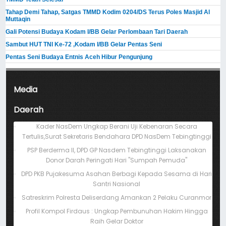
Tahap Demi Tahap, Satgas TMMD Kodim 0204/DS Terus Poles Masjid Al
Muttaqin
Gali Potensi Budaya Kodam I/BB Gelar Perlombaan Tari Daerah
Sambut HUT TNI Ke-72 ,Kodam I/BB Gelar Pentas Seni
Pentas Seni Budaya Entnis Aceh Hibur Pengunjung
Media
Daerah
Kader NasDem Ungkap Berani Uji Kebenaran Secara
Tertulis,Surat Sekretaris Bendahara DPD NasDem Tebingtinggi
PSP Berderma II, DPD GP Nasdem Tebingtinggi Laksanakan
Donor Darah Peringati Hari "Sumpah Pemuda"
DPD PKB Pujakesuma Asahan Berbagi Kepada Sesama di Hari
Santri Nasional
Satreskrim Polresta Deliserdang Amankan 2 Pelaku Curanmor
Profil Kompol Firdaus : Ungkap Pembunuhan Hakim Hingga
Raih Gelar Doktor