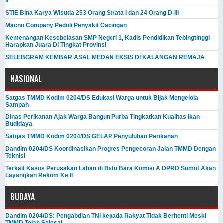
II
STIE Bina Karya Wisuda 253 Orang Strata I dan 24 Orang D-III
Macno Company Peduli Penyakit Cacingan
Kemenangan Kesebelasan SMP Negeri 1, Kadis Pendidikan Tebingtinggi
Harapkan Juara Di Tingkat Provinsi
SELEBGRAM KEMBAR ASAL MEDAN EKSIS DI KALANGAN REMAJA
NASIONAL
Satgas TMMD Kodim 0204/DS Edukasi Warga untuk Bijak Mengelola
Sampah
Dinas Perikanan Ajak Warga Bangun Purba Tingkatkan Kualitas Ikan
Budidaya
Satgas TMMD Kodim 0204/DS GELAR Penyuluhan Perikanan
Dandim 0204/DS Koordinasikan Progres Pengecoran Jalan TMMD Dengan
Teknisi
Terkait Kasus Perusakan Lahan di Batu Bara Komisi A DPRD Sumut Akan
Layangkan Rekom Ke II
BUDAYA
Dandim 0204/DS: Pengabdian TNI kepada Rakyat Tidak Berhenti Meski ​
TMMD Telah Selesai