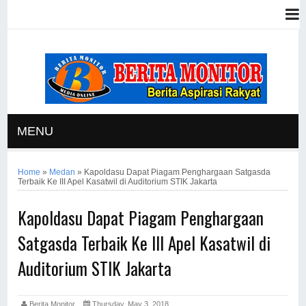
MENU
Home
»
Medan
»
Kapoldasu Dapat Piagam Penghargaan Satgasda
Terbaik Ke III Apel Kasatwil di Auditorium STIK Jakarta
Kapoldasu Dapat Piagam Penghargaan
Satgasda Terbaik Ke III Apel Kasatwil di
Auditorium STIK Jakarta
Berita Monitor
Thursday, May 3, 2018