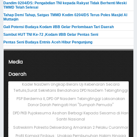
Dandim 0204/DS: Pengabdian TNI kepada Rakyat Tidak Berhenti Meski ​
TMMD Telah Selesai
Tahap Demi Tahap, Satgas TMMD Kodim 0204/DS Terus Poles Masjid Al
Muttaqin
Gali Potensi Budaya Kodam I/BB Gelar Perlombaan Tari Daerah
Sambut HUT TNI Ke-72 ,Kodam I/BB Gelar Pentas Seni
Pentas Seni Budaya Entnis Aceh Hibur Pengunjung
Media
Daerah
Kader NasDem Ungkap Berani Uji Kebenaran Secara
Tertulis,Surat Sekretaris Bendahara DPD NasDem Tebingtinggi
PSP Berderma II, DPD GP Nasdem Tebingtinggi Laksanakan
Donor Darah Peringati Hari "Sumpah Pemuda"
DPD PKB Pujakesuma Asahan Berbagi Kepada Sesama di Hari
Santri Nasional
Satreskrim Polresta Deliserdang Amankan 2 Pelaku Curanmor
Profil Kompol Firdaus : Ungkap Pembunuhan Hakim Hingga