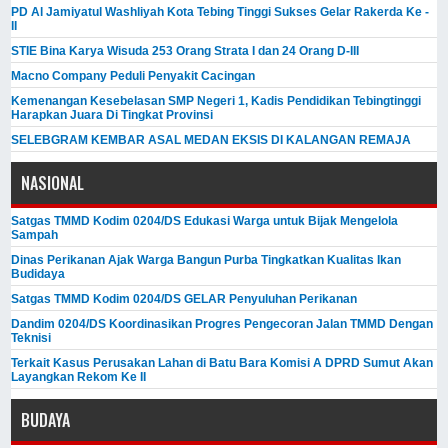
PD Al Jamiyatul Washliyah Kota Tebing Tinggi Sukses Gelar Rakerda Ke -
II
STIE Bina Karya Wisuda 253 Orang Strata I dan 24 Orang D-III
Macno Company Peduli Penyakit Cacingan
Kemenangan Kesebelasan SMP Negeri 1, Kadis Pendidikan Tebingtinggi
Harapkan Juara Di Tingkat Provinsi
SELEBGRAM KEMBAR ASAL MEDAN EKSIS DI KALANGAN REMAJA
NASIONAL
Satgas TMMD Kodim 0204/DS Edukasi Warga untuk Bijak Mengelola
Sampah
Dinas Perikanan Ajak Warga Bangun Purba Tingkatkan Kualitas Ikan
Budidaya
Satgas TMMD Kodim 0204/DS GELAR Penyuluhan Perikanan
Dandim 0204/DS Koordinasikan Progres Pengecoran Jalan TMMD Dengan
Teknisi
Terkait Kasus Perusakan Lahan di Batu Bara Komisi A DPRD Sumut Akan
Layangkan Rekom Ke II
BUDAYA