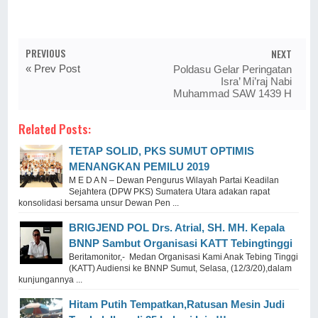
PREVIOUS
NEXT
« Prev Post
Poldasu Gelar Peringatan
Isra’ Mi’raj Nabi
Muhammad SAW 1439 H
Related Posts:
TETAP SOLID, PKS SUMUT OPTIMIS
MENANGKAN PEMILU 2019
M E D A N – Dewan Pengurus Wilayah Partai Keadilan
Sejahtera (DPW PKS) Sumatera Utara adakan rapat
konsolidasi bersama unsur Dewan Pen ...
BRIGJEND POL Drs. Atrial, SH. MH. Kepala
BNNP Sambut Organisasi KATT Tebingtinggi
Beritamonitor,- Medan Organisasi Kami Anak Tebing Tinggi
(KATT) Audiensi ke BNNP Sumut, Selasa, (12/3/20),dalam
kunjungannya ...
Hitam Putih Tempatkan,Ratusan Mesin Judi