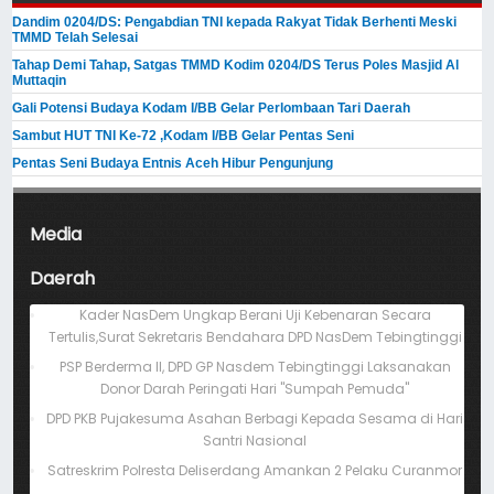
Dandim 0204/DS: Pengabdian TNI kepada Rakyat Tidak Berhenti Meski ​
TMMD Telah Selesai
Tahap Demi Tahap, Satgas TMMD Kodim 0204/DS Terus Poles Masjid Al
Muttaqin
Gali Potensi Budaya Kodam I/BB Gelar Perlombaan Tari Daerah
Sambut HUT TNI Ke-72 ,Kodam I/BB Gelar Pentas Seni
Pentas Seni Budaya Entnis Aceh Hibur Pengunjung
Media
Daerah
Kader NasDem Ungkap Berani Uji Kebenaran Secara
Tertulis,Surat Sekretaris Bendahara DPD NasDem Tebingtinggi
PSP Berderma II, DPD GP Nasdem Tebingtinggi Laksanakan
Donor Darah Peringati Hari "Sumpah Pemuda"
DPD PKB Pujakesuma Asahan Berbagi Kepada Sesama di Hari
Santri Nasional
Satreskrim Polresta Deliserdang Amankan 2 Pelaku Curanmor