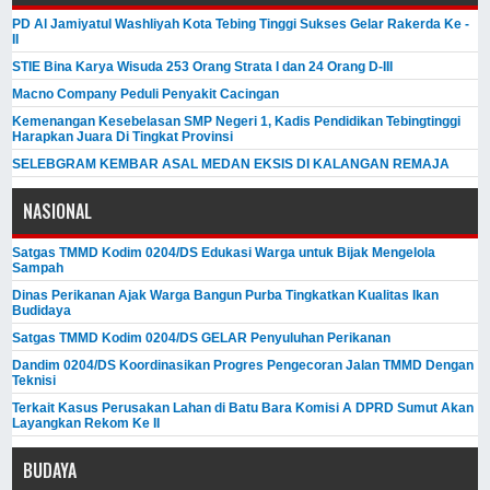
PD Al Jamiyatul Washliyah Kota Tebing Tinggi Sukses Gelar Rakerda Ke -
II
STIE Bina Karya Wisuda 253 Orang Strata I dan 24 Orang D-III
Macno Company Peduli Penyakit Cacingan
Kemenangan Kesebelasan SMP Negeri 1, Kadis Pendidikan Tebingtinggi
Harapkan Juara Di Tingkat Provinsi
SELEBGRAM KEMBAR ASAL MEDAN EKSIS DI KALANGAN REMAJA
NASIONAL
Satgas TMMD Kodim 0204/DS Edukasi Warga untuk Bijak Mengelola
Sampah
Dinas Perikanan Ajak Warga Bangun Purba Tingkatkan Kualitas Ikan
Budidaya
Satgas TMMD Kodim 0204/DS GELAR Penyuluhan Perikanan
Dandim 0204/DS Koordinasikan Progres Pengecoran Jalan TMMD Dengan
Teknisi
Terkait Kasus Perusakan Lahan di Batu Bara Komisi A DPRD Sumut Akan
Layangkan Rekom Ke II
BUDAYA