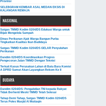
Provinsi
SELEBGRAM KEMBAR ASAL MEDAN EKSIS DI
KALANGAN REMAJA
NASIONAL
Satgas TMMD Kodim 0204/DS Edukasi Warga untuk
Bijak Mengelola Sampah
Dinas Perikanan Ajak Warga Bangun Purba
Tingkatkan Kualitas Ikan Budidaya
Satgas TMMD Kodim 0204/DS GELAR Penyuluhan
Perikanan
Dandim 0204/DS Koordinasikan Progres
Pengecoran Jalan TMMD Dengan Teknisi
Terkait Kasus Perusakan Lahan di Batu Bara Komisi
A DPRD Sumut Akan Layangkan Rekom Ke II
BUDAYA
Dandim 0204/DS: Pengabdian TNI kepada Rakyat
Tidak Berhenti Meski ​TMMD Telah Selesai
Tahap Demi Tahap, Satgas TMMD Kodim 0204/DS
Terus Poles Masjid Al Muttaqin