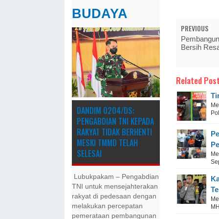
BUDAYA
PREVIOUS
Pembangunan
Bersih Res
Related Post
Ti
Me
DANDIM 0204/DS:
Po
PENGABDIAN TNI KEPADA
RAKYAT TIDAK BERHENTI
Pe
MESKI ​TMMD TELAH
Pe
SELESAI
Me
Se
Lubukpakam – Pengabdian
Ka
TNI untuk mensejahterakan
Te
rakyat di pedesaan dengan
Me
melakukan percepatan
MH.
pemerataan pembangunan