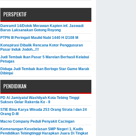
PERSPEKTIF
Danramil 14/Dolok Merawan Kapten inf. Jaswadi
Barus Laksanakan Gotong Royong
PTPN III Peringati Maulid Nabi 1440 H /2108 M
Konspirasi Dibalik Rencana Kotor Penggusuran
Pasar Induk Jodoh...!!!
Judi Tembak Ikan Pasar 5 Marelan Berhasil Kelabui
Petugas
Diduga Judi Tembak ikan Berlogo Star Game Marak
Dibinjai
PENDIDIKAN
PD Al Jamiyatul Washliyah Kota Tebing Tinggi
Sukses Gelar Rakerda Ke - II
STIE Bina Karya Wisuda 253 Orang Strata I dan 24
Orang D-III
Macno Company Peduli Penyakit Cacingan
Kemenangan Kesebelasan SMP Negeri 1, Kadis
Pendidikan Tebingtinggi Harapkan Juara Di Tingkat