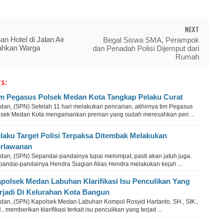
NEXT
 Hotel di Jalan Air
Begal Siswa SMA, Perampok
ahkan Warga
dan Penadah Polisi Dijemput dari
Rumah
s:
m Pegasus Polsek Medan Kota Tangkap Pelaku Curat
dan, (SPN) Setelah 11 hari melakukan pencarian, akhirnya tim Pegasus
lsek Medan Kota mengamankan preman yang sudah meresahkan pen ...
laku Target Polisi Terpaksa Ditembak Melakukan
rlawanan
dan, (SPN) Sepandai-pandainya tupai melompat, pasti akan jatuh juga.
pandai-pandainya Hendra Siagian Alias Hendra melakukan kejah ...
polsek Medan Labuhan Klarifikasi Isu Penculikan Yang
rjadi Di Kelurahan Kota Bangun
dan, (SPN) Kapolsek Medan Labuhan Kompol Rosyid Hartanto, SH., SIK.,
, memberikan klarifikasi terkait isu penculikan yang terjad ...