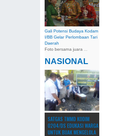
Gali Potensi Budaya Kodam
I/BB Gelar Perlombaan Tari
Daerah
Foto bersama juara ...
NASIONAL
SATGAS TMMD KODIM
0204/DS EDUKASI WARGA
UNTUK BIJAK MENGELOLA