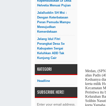
Kependudukan Di Desa
Helvetia Menuai Pujian
Jalalluddin SH Msi :
Dengan Keterbatasan
Peran Pemuda Mampu
Mewujudkan
Kemerdekaan
Jelang Idul Fitri
Perangkat Desa Se
Kabupaten Sergai
Keluhkan ADD Tak
Kunjung Cair
KATEGORI
Medan, (SPN) 
alias Padis (
Keduanya dia
Headline
kreta milik H
Kecamatan Me
SUBSCRIBE HERE!
Peristiwa itu
Kelurahan Ba
Solihin Nasut
Enter your email address.
kreta Yamaha