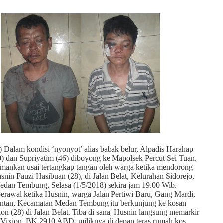
Dalam kondisi ‘nyonyot’ alias babak belur, Alpadis Harahap
40) dan Supriyatim (46) diboyong ke Mapolsek Percut Sei Tuan.
mankan usai tertangkap tangan oleh warga ketika mendorong
usnin Fauzi Hasibuan (28), di Jalan Belat, Kelurahan Sidorejo,
dan Tembung, Selasa (1/5/2018) sekira jam 19.00 Wib.
 berawal ketika Husnin, warga Jalan Pertiwi Baru, Gang Mardi,
ntan, Kecamatan Medan Tembung itu berkunjung ke kosan
ion (28) di Jalan Belat. Tiba di sana, Husnin langsung memarkir
 Vixion, BK 2910 ABD, miliknya di depan teras rumah kos