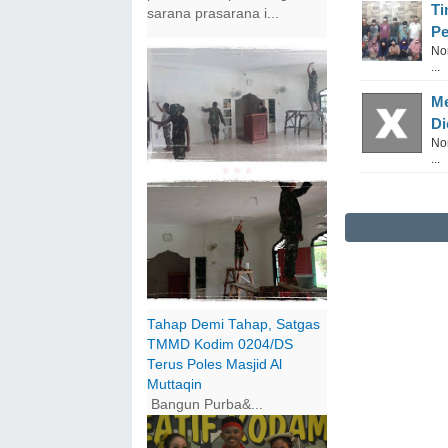
Ti
sarana prasarana i...
Pe
No
...
Me
Di
No
...
Tahap Demi Tahap, Satgas
TMMD Kodim 0204/DS
Terus Poles Masjid Al
Muttaqin
Bangun Purba&...