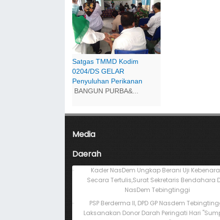
Satgas TMMD Kodim
0204/DS GELAR
Penyuluhan Perikanan
BANGUN PURBA&...
Media
Daerah
Kader NasDem Ungkap Berani Uji Kebenar
Secara Tertulis,Surat Sekretaris Bendahara 
NasDem Tebingtinggi
PSP Berderma II, DPD GP Nasdem Tebingting
Laksanakan Donor Darah Peringati Hari "Su