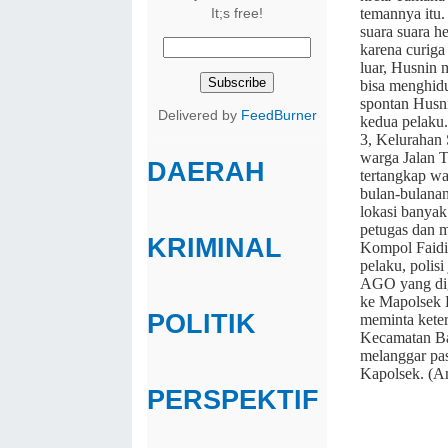
temannya itu.
It;s free!
suara suara h
karena curiga 
luar, Husnin 
bisa menghidu
spontan Husn
Delivered by
FeedBurner
kedua pelaku.
3, Kelurahan
warga Jalan 
DAERAH
tertangkap wa
bulan-bulanan
lokasi banya
petugas dan 
KRIMINAL
Kompol Faidi
pelaku, poli
AGO yang dig
ke Mapolsek P
POLITIK
meminta keter
Kecamatan Ba
melanggar pa
Kapolsek. (A
PERSPEKTIF