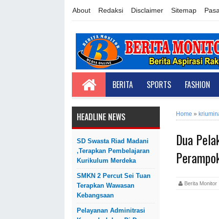
About
Redaksi
Disclaimer
Sitemap
Pasa
BERITA
SPORTS
FASHION
Home
»
kriumin
HEADLINE NEWS
Dua Pelak
SD Swasta Riad Madani
,Terapkan Pembelajaran
Perampok
Kurikulum Merdeka
SMKN 2 Percut Sei Tuan
Berita Monit
Terapkan Wawasan
Kebangsaan
Pelayanan Adminitrasi