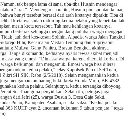
 Namun, tak berapa lama di sana, tiba-tiba Husnin mendengar
entakan “krak”. Mendengar suara itu, Husnin pun spontan keluar,
bahwa bunyi tersebut berasal dari arah kretanya diparkir. Tiba di
melihat kretanya sudah didorong kedua pelaku yang kebetulan tak
pkan mesin kreta terssebut. Tak mau kehilangan kretanya,
in pun berteriak sehingga mengundang puluhan warga mengejar
 Tidak jauh dari kos-kosan Solihin, Alpadis, warga Jalan Tangkul
 Sidorejo Hilir, Kecamatan Medan Tembung dan Supriyatim
Tanjung MuLya, Gang Panitra, Brayan Bengkel, akhirnya
rga. Tanpa dikomando, keduanya nyaris tewas akibat menjadi
 massa yang emosi. “Dimassa warga, karena diteriaki korban. Di
k warga berkumpul dan mengamuk. Emosi warga bisa dilerai
mengamankan kedua pelaku,” jelas Kapolsek Percut Sei Tuan,
l Zikri SH SIK, Rabu (2/5/2018). Selain mengamankan kedua
si juga mengamankan barang bukti kreta Honda Vario, BK 4382
unakan kedua pelaku. Selanjutnya, kedua tersangka diboyong
ercut Sei Tuan guna penyidikan. Selain itu, petugas juga
angan dari Jefri (25), warga Dusun 3, Desa Gaja Sakti,
ndar Pulau, Kabupaten Asahan, selaku saksi. “Kedua pelaku
sal 363 KUHP ayat 2, ancaman hukuman 9 tahun penjara,” tegas
mi)