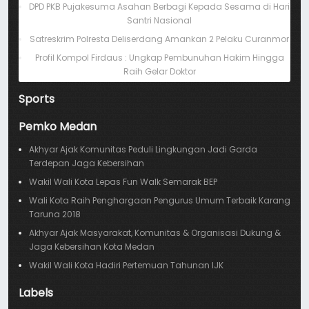
DPD PKB Pujakesuma Asahan Berbagi Kepada Sesama di Hari
Santri Nasional
Satreskrim Polresta Deliserdang Amankan 2 Pelaku Curanmor
Profil Kompol Firdaus : Ungkap Pembunuhan Hakim Hingga
Raih Gelar Doktor
Sports
Pemko Medan
Akhyar Ajak Komunitas Peduli Lingkungan Jadi Garda
Terdepan Jaga Kebersihan
Wakil Wali Kota Lepas Fun Walk Semarak BEP
Wali Kota Raih Penghargaan Pengurus Umum Terbaik Karang
Taruna 2018
Akhyar Ajak Masyarakat, Komunitas & Organisasi Dukung &
Jaga Kebersihan Kota Medan
Wakil Wali Kota Hadiri Pertemuan Tahunan IJK
Labels