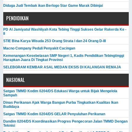
Diduga Judi Tembak ikan Berlogo Star Game Marak Dibinjai
PENDIDIKAN
PD Al Jamiyatul Washliyah Kota Tebing Tinggi Sukses Gelar Rakerda Ke -
II
STIE Bina Karya Wisuda 253 Orang Strata I dan 24 Orang D-III
Macno Company Peduli Penyakit Cacingan
Kemenangan Kesebelasan SMP Negeri 1, Kadis Pendidikan Tebingtinggi
Harapkan Juara Di Tingkat Provinsi
SELEBGRAM KEMBAR ASAL MEDAN EKSIS DI KALANGAN REMAJA
NASIONAL
Satgas TMMD Kodim 0204/DS Edukasi Warga untuk Bijak Mengelola
Sampah
Dinas Perikanan Ajak Warga Bangun Purba Tingkatkan Kualitas Ikan
Budidaya
Satgas TMMD Kodim 0204/DS GELAR Penyuluhan Perikanan
Dandim 0204/DS Koordinasikan Progres Pengecoran Jalan TMMD Dengan
Teknisi