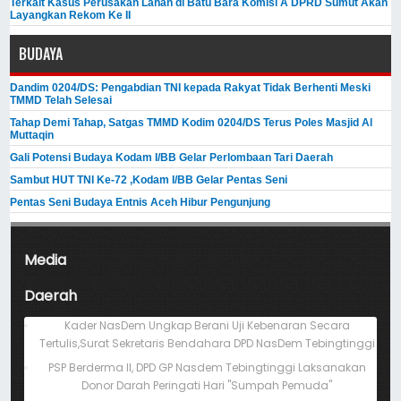
Terkait Kasus Perusakan Lahan di Batu Bara Komisi A DPRD Sumut Akan
Layangkan Rekom Ke II
BUDAYA
Dandim 0204/DS: Pengabdian TNI kepada Rakyat Tidak Berhenti Meski ​
TMMD Telah Selesai
Tahap Demi Tahap, Satgas TMMD Kodim 0204/DS Terus Poles Masjid Al
Muttaqin
Gali Potensi Budaya Kodam I/BB Gelar Perlombaan Tari Daerah
Sambut HUT TNI Ke-72 ,Kodam I/BB Gelar Pentas Seni
Pentas Seni Budaya Entnis Aceh Hibur Pengunjung
Media
Daerah
Kader NasDem Ungkap Berani Uji Kebenaran Secara
Tertulis,Surat Sekretaris Bendahara DPD NasDem Tebingtinggi
PSP Berderma II, DPD GP Nasdem Tebingtinggi Laksanakan
Donor Darah Peringati Hari "Sumpah Pemuda"