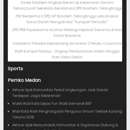
Kader NasDem Ungkap Berani Uji Kebenaran Secara
Tertulis,Surat Sekretaris Bendahara DPD NasDem Tebingtinggi
PSP Berderma II, DPD GP Nasdem Tebingtinggi Laksanakan
Donor Darah Peringati Hari "Sumpah Pemuda"
DPD PKB Pujakesuma Asahan Berbagi Kepada Sesama di Hari
Santri Nasional
Satreskrim Polresta Deliserdang Amankan 2 Pelaku Curanmor
Profil Kompol Firdaus : Ungkap Pembunuhan Hakim Hingga
Raih Gelar Doktor
Sports
Pemko Medan
Akhyar Ajak Komunitas Peduli Lingkungan Jadi Garda
Terdepan Jaga Kebersihan
Wakil Wali Kota Lepas Fun Walk Semarak BEP
Wali Kota Raih Penghargaan Pengurus Umum Terbaik Karang
Taruna 2018
Akhyar Ajak Masyarakat, Komunitas & Organisasi Dukung &