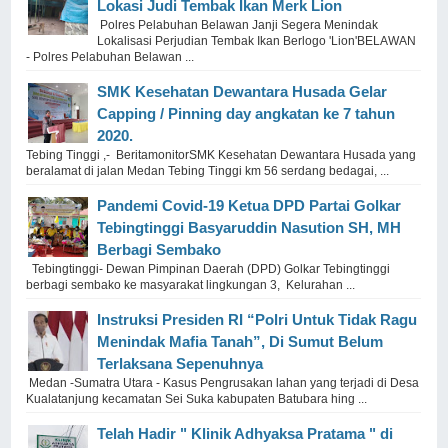
Lokasi Judi Tembak Ikan Merk Lion
Polres Pelabuhan Belawan Janji Segera Menindak
Lokalisasi Perjudian Tembak Ikan Berlogo 'Lion'BELAWAN
- Polres Pelabuhan Belawan ...
SMK Kesehatan Dewantara Husada Gelar
Capping / Pinning day angkatan ke 7 tahun
2020.
Tebing Tinggi ,- BeritamonitorSMK Kesehatan Dewantara Husada yang
beralamat di jalan Medan Tebing Tinggi km 56 serdang bedagai, ...
Pandemi Covid-19 Ketua DPD Partai Golkar
Tebingtinggi Basyaruddin Nasution SH, MH
Berbagi Sembako
Tebingtinggi- Dewan Pimpinan Daerah (DPD) Golkar Tebingtinggi
berbagi sembako ke masyarakat lingkungan 3, Kelurahan ...
Instruksi Presiden RI “Polri Untuk Tidak Ragu
Menindak Mafia Tanah”, Di Sumut Belum
Terlaksana Sepenuhnya
Medan -Sumatra Utara - Kasus Pengrusakan lahan yang terjadi di Desa
Kualatanjung kecamatan Sei Suka kabupaten Batubara hing ...
Telah Hadir " Klinik Adhyaksa Pratama " di