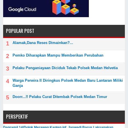
POPULAR POST
Alamak,Dana Reses Dimainkan?...
Pemko Diharapkan Mampu Memberikan Perubahan
Pelaku Penganiayaan Diciduk Tekab Polsek Medan Helvetia
Warga Perwira II Diringkus Polsek Medan Baru Lantaran Miliki
Ganja
Doorr...!! Pelaku Curat Ditembak Polsek Medan Timur
PERSPEKTIF
Danramil 14/Dolok Merawan Kapten inf. Jaswadi Barus Laksanakan