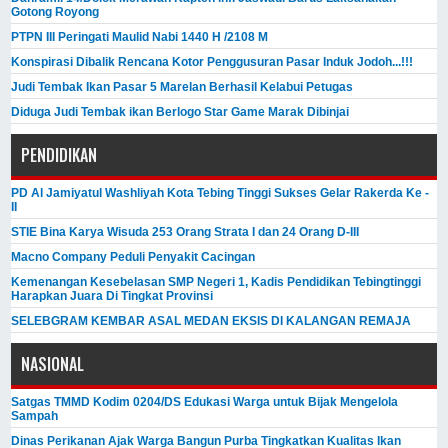
Gotong Royong
PTPN III Peringati Maulid Nabi 1440 H /2108 M
Konspirasi Dibalik Rencana Kotor Penggusuran Pasar Induk Jodoh...!!!
Judi Tembak Ikan Pasar 5 Marelan Berhasil Kelabui Petugas
Diduga Judi Tembak ikan Berlogo Star Game Marak Dibinjai
PENDIDIKAN
PD Al Jamiyatul Washliyah Kota Tebing Tinggi Sukses Gelar Rakerda Ke -
II
STIE Bina Karya Wisuda 253 Orang Strata I dan 24 Orang D-III
Macno Company Peduli Penyakit Cacingan
Kemenangan Kesebelasan SMP Negeri 1, Kadis Pendidikan Tebingtinggi
Harapkan Juara Di Tingkat Provinsi
SELEBGRAM KEMBAR ASAL MEDAN EKSIS DI KALANGAN REMAJA
NASIONAL
Satgas TMMD Kodim 0204/DS Edukasi Warga untuk Bijak Mengelola
Sampah
Dinas Perikanan Ajak Warga Bangun Purba Tingkatkan Kualitas Ikan