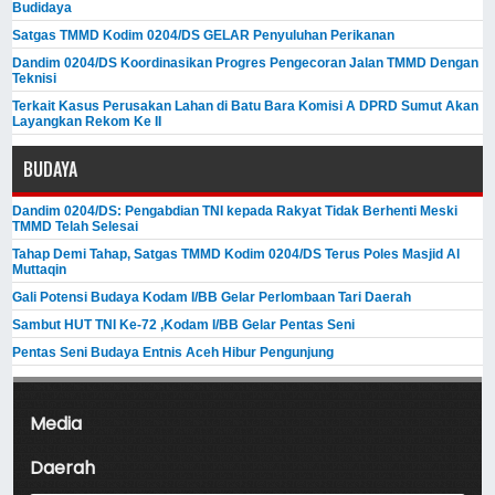
Budidaya
Satgas TMMD Kodim 0204/DS GELAR Penyuluhan Perikanan
Dandim 0204/DS Koordinasikan Progres Pengecoran Jalan TMMD Dengan
Teknisi
Terkait Kasus Perusakan Lahan di Batu Bara Komisi A DPRD Sumut Akan
Layangkan Rekom Ke II
BUDAYA
Dandim 0204/DS: Pengabdian TNI kepada Rakyat Tidak Berhenti Meski ​
TMMD Telah Selesai
Tahap Demi Tahap, Satgas TMMD Kodim 0204/DS Terus Poles Masjid Al
Muttaqin
Gali Potensi Budaya Kodam I/BB Gelar Perlombaan Tari Daerah
Sambut HUT TNI Ke-72 ,Kodam I/BB Gelar Pentas Seni
Pentas Seni Budaya Entnis Aceh Hibur Pengunjung
Media
Daerah