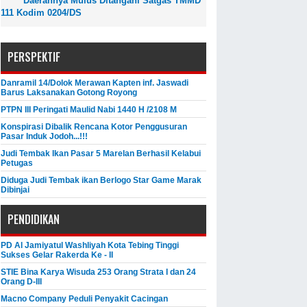
Daerahnya Mulus Ditangani Satgas TMMD
111 Kodim 0204/DS
PERSPEKTIF
Danramil 14/Dolok Merawan Kapten inf. Jaswadi
Barus Laksanakan Gotong Royong
PTPN III Peringati Maulid Nabi 1440 H /2108 M
Konspirasi Dibalik Rencana Kotor Penggusuran
Pasar Induk Jodoh...!!!
Judi Tembak Ikan Pasar 5 Marelan Berhasil Kelabui
Petugas
Diduga Judi Tembak ikan Berlogo Star Game Marak
Dibinjai
PENDIDIKAN
PD Al Jamiyatul Washliyah Kota Tebing Tinggi
Sukses Gelar Rakerda Ke - II
STIE Bina Karya Wisuda 253 Orang Strata I dan 24
Orang D-III
Macno Company Peduli Penyakit Cacingan