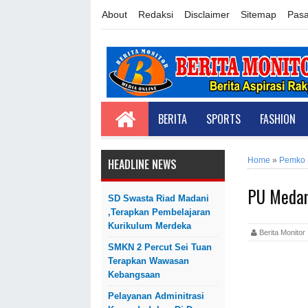
About
Redaksi
Disclaimer
Sitemap
Pasa
BERITA
SPORTS
FASHION
Home
»
Pemko
HEADLINE NEWS
PU Medan
SD Swasta Riad Madani
,Terapkan Pembelajaran
Kurikulum Merdeka
Berita Monit
SMKN 2 Percut Sei Tuan
Terapkan Wawasan
Kebangsaan
Pelayanan Adminitrasi