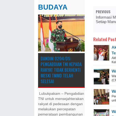
BUDAYA
PREVIOUS
Informasi 
Setiap Man
Related Post
Ak
Te
DANDIM 0204/DS:
Ak
Ke
PENGABDIAN TNI KEPADA
RAKYAT TIDAK BERHENTI
Wa
MESKI ​TMMD TELAH
Wa
SELESAI
(C
Wa
Lubukpakam – Pengabdian
Pe
TNI untuk mensejahterakan
un
rakyat di pedesaan dengan
melakukan percepatan
Wa
pemerataan pembangunan