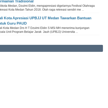
rmainan Tradisional
likota Medan, Dzulmi Eldin, mengapresiasi digelarnya Festival Olahraga
reasi Kota Medan Tahun 2018. Olah raga rekreasi sendiri me ...
li Kota Apresiasi UPBJJ UT Medan Tawarkan Bantuan
ntuk Guru PAUD
li Kota Medan Drs H T Dzulmi Eldin S MSi MH menerima kunjungan
ala Unit Program Belajar Jarak Jauh (UPBJJ) Universita ...