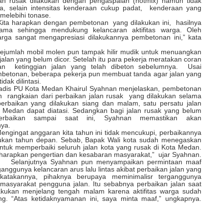
lan rusak dilakukan dengan pengaspalan (hotmix) namun tidak
a, selain intensitas kenderaan cukup padat, kenderaan yang
 melebihi tonase.
pkan dengan pembetonan yang dilakukan ini, hasilnya
lama sehingga mendukung kelancaran aktifitas warga. Oleh
rga sangat mengapresiasi dilakukannya pembetonan ini,” kata
obil molen pun tampak hilir mudik untuk menuangkan
 jalan yang belum dicor. Setelah itu para pekerja meratakan coran
an ketinggian jalan yang telah dibeton sebelumnya. Usai
mbetonan, beberapa pekerja pun membuat tanda agar jalan yang
tidak dilintasi.
ota Medan Khairul Syahnan menjelaskan, pembetonan
n rangkaian dari perbaikan jalan rusak yang dilakukan selama
perbaikan yang dilakukan siang dan malam, satu persatu jalan
a Medan dapat diatasi. Sedangkan bagi jalan rusak yang belum
perbaikan sampai saat ini, Syahnan memastikan akan
ya.
anggaran kita tahun ini tidak mencukupi, perbaikannya
kukan tahun depan. Sebab, Bapak Wali kota sudah menegaskan
ntuk memperbaiki seluruh jalan kota yang rusak di Kota Medan.
a harapkan pengertian dan kesabaran masyarakat,” ujar Syahnan.
ya Syahnan pun menyampaikan permintaan maaf
anggunya kelancaran arus lalu lintas akibat perbaikan jalan yang
Dikatakannya, pihaknya berupaya meminimalisr terganggunya
asyarakat pengguna jalan. Itu sebabnya perbaikan jalan saat
ilakukan menjelang tengah malam karena aktifitas warga sudah
ng. “Atas ketidaknyamanan ini, saya minta maaf,” ungkapnya.