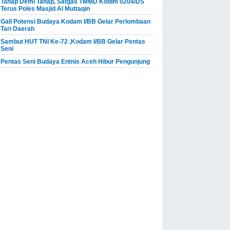
Tahap Demi Tahap, Satgas TMMD Kodim 0204/DS
Terus Poles Masjid Al Muttaqin
Gali Potensi Budaya Kodam I/BB Gelar Perlombaan
Tari Daerah
Sambut HUT TNI Ke-72 ,Kodam I/BB Gelar Pentas
Seni
Pentas Seni Budaya Entnis Aceh Hibur Pengunjung