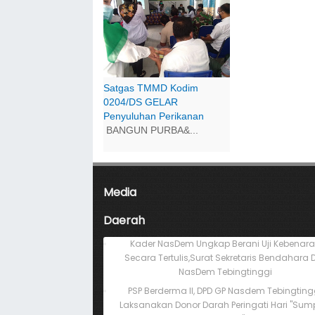
Satgas TMMD Kodim
0204/DS GELAR
Penyuluhan Perikanan
BANGUN PURBA&...
Media
Daerah
Kader NasDem Ungkap Berani Uji Kebenar
Secara Tertulis,Surat Sekretaris Bendahara 
NasDem Tebingtinggi
PSP Berderma II, DPD GP Nasdem Tebingting
Laksanakan Donor Darah Peringati Hari "Su