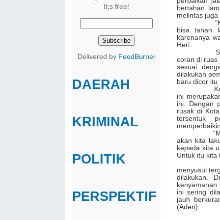
perbaikan ja
It;s free!
bertahan lam
melintas juga
“Kita hara
bisa tahan 
karenanya wa
Heri.
Sejumlah m
Delivered by
FeedBurner
coran di ruas
sesuai deng
dilakukan pe
DAERAH
baru dicor itu 
Kadis PU K
ini merupaka
ini. Dengan 
rusak di Kot
KRIMINAL
tersentuk 
memperbaikin
“Mengingat 
akan kita la
kepada kita u
Untuk itu kit
POLITIK
Selanjutn
menyusul terg
dilakukan. 
kenyamanan m
ini sering d
PERSPEKTIF
jauh berkura
(Aden)