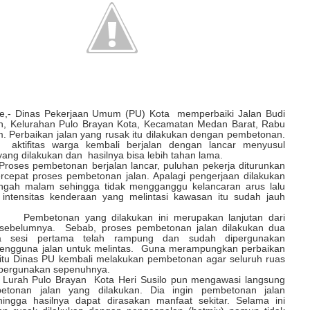
e,- Dinas Pekerjaan Umum (PU) Kota memperbaiki Jalan Budi
, Kelurahan Pulo Brayan Kota, Kecamatan Medan Barat, Rabu
. Perbaikan jalan yang rusak itu dilakukan dengan pembetonan.
, aktifitas warga kembali berjalan dengan lancar menyusul
ng dilakukan dan hasilnya bisa lebih tahan lama.
betonan berjalan lancar, puluhan pekerja diturunkan
cepat proses pembetonan jalan. Apalagi pengerjaan dilakukan
ngah malam sehingga tidak mengganggu kelancaran arus lalu
b intensitas kenderaan yang melintasi kawasan itu sudah jauh
n yang dilakukan ini merupakan lanjutan dari
sebelumnya. Sebab, proses pembetonan jalan dilakukan dua
na sesi pertama telah rampung dan sudah dipergunakan
engguna jalan untuk melintas. Guna merampungkan perbaikan
 itu Dinas PU kembali melakukan pembetonan agar seluruh ruas
dipergunakan sepenuhnya.
 Brayan Kota Heri Susilo pun mengawasi langsung
etonan jalan yang dilakukan. Dia ingin pembetonan jalan
ingga hasilnya dapat dirasakan manfaat sekitar. Selama ini