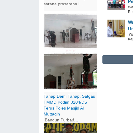
Pe
sarana prasarana i...
Wa
Rek
Wa
U
Wa
Kep
Tahap Demi Tahap, Satgas
TMMD Kodim 0204/DS
Terus Poles Masjid Al
Muttaqin
Bangun Purba&...