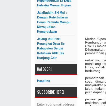
Kependudukan Di Desa
Helvetia Menuai Pujian
Jalalluddin SH Msi :
Dengan Keterbatasan
Peran Pemuda Mampu
Mewujudkan
Kemerdekaan
Medan,Expos
Jelang Idul Fitri
Pembangunan
Perangkat Desa Se
(29/11) malam
Kabupaten Sergai
Diharapakan
pembetonan ya
Keluhkan ADD Tak
Proses pem
Kunjung Cair
untuk memper
menjelang te
lintas, seba
KATEGORI
berkurang.
Pembetona
pembetonan 
Headline
sesi, dima
masyarakat p
jalan, malam
SUBSCRIBE HERE!
jalan dapat 
Lurah Pulo
proses pemb
maksimal seh
Enter your email address.