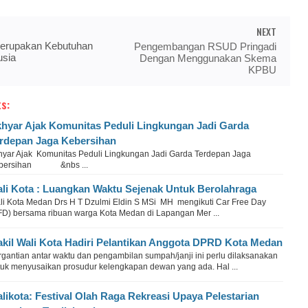
NEXT
Merupakan Kebutuhan
Pengembangan RSUD Pringadi
usia
Dengan Menggunakan Skema
KPBU
s:
hyar Ajak Komunitas Peduli Lingkungan Jadi Garda
rdepan Jaga Kebersihan
hyar Ajak Komunitas Peduli Lingkungan Jadi Garda Terdepan Jaga
bersihan &nbs ...
li Kota : Luangkan Waktu Sejenak Untuk Berolahraga
li Kota Medan Drs H T Dzulmi Eldin S MSi MH mengikuti Car Free Day
FD) bersama ribuan warga Kota Medan di Lapangan Mer ...
kil Wali Kota Hadiri Pelantikan Anggota DPRD Kota Medan
rgantian antar waktu dan pengambilan sumpah/janji ini perlu dilaksanakan
tuk menyusaikan prosudur kelengkapan dewan yang ada. Hal ...
likota: Festival Olah Raga Rekreasi Upaya Pelestarian