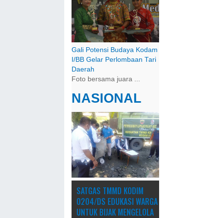
Gali Potensi Budaya Kodam
I/BB Gelar Perlombaan Tari
Daerah
Foto bersama juara ...
NASIONAL
SATGAS TMMD KODIM
0204/DS EDUKASI WARGA
UNTUK BIJAK MENGELOLA