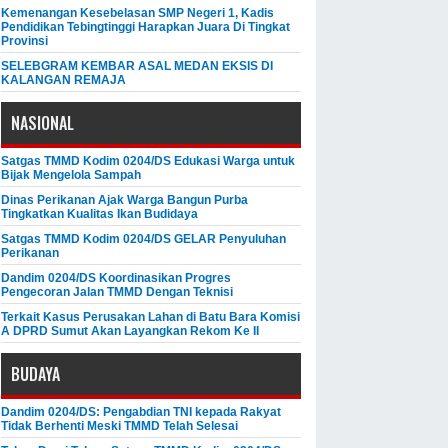
Kemenangan Kesebelasan SMP Negeri 1, Kadis
Pendidikan Tebingtinggi Harapkan Juara Di Tingkat
Provinsi
SELEBGRAM KEMBAR ASAL MEDAN EKSIS DI
KALANGAN REMAJA
NASIONAL
Satgas TMMD Kodim 0204/DS Edukasi Warga untuk
Bijak Mengelola Sampah
Dinas Perikanan Ajak Warga Bangun Purba
Tingkatkan Kualitas Ikan Budidaya
Satgas TMMD Kodim 0204/DS GELAR Penyuluhan
Perikanan
Dandim 0204/DS Koordinasikan Progres
Pengecoran Jalan TMMD Dengan Teknisi
Terkait Kasus Perusakan Lahan di Batu Bara Komisi
A DPRD Sumut Akan Layangkan Rekom Ke II
BUDAYA
Dandim 0204/DS: Pengabdian TNI kepada Rakyat
Tidak Berhenti Meski ​TMMD Telah Selesai