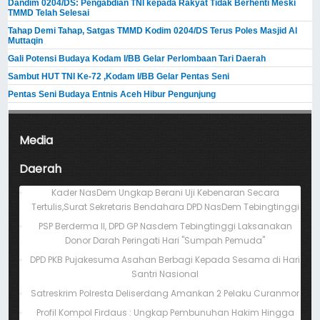
Dandim 0204/DS: Pengabdian TNI kepada Rakyat Tidak Berhenti Meski ​
TMMD Telah Selesai
Tahap Demi Tahap, Satgas TMMD Kodim 0204/DS Terus Poles Masjid Al
Muttaqin
Gali Potensi Budaya Kodam I/BB Gelar Perlombaan Tari Daerah
Sambut HUT TNI Ke-72 ,Kodam I/BB Gelar Pentas Seni
Pentas Seni Budaya Entnis Aceh Hibur Pengunjung
Media
Daerah
Kader NasDem Ungkap Berani Uji Kebenaran Secara
Tertulis,Surat Sekretaris Bendahara DPD NasDem Tebingtinggi
PSP Berderma II, DPD GP Nasdem Tebingtinggi Laksanakan
Donor Darah Peringati Hari "Sumpah Pemuda"
DPD PKB Pujakesuma Asahan Berbagi Kepada Sesama di Hari
Santri Nasional
Satreskrim Polresta Deliserdang Amankan 2 Pelaku Curanmor
Profil Kompol Firdaus : Ungkap Pembunuhan Hakim Hingga