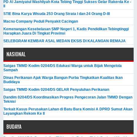
PD Al Jamiyatul Washliyah Kota Tebing Tinggi Sukses Gelar Rakerda Ke -
II
STIE Bina Karya Wisuda 253 Orang Strata I dan 24 Orang D-III
Macno Company Peduli Penyakit Cacingan
Kemenangan Kesebelasan SMP Negeri 1, Kadis Pendidikan Tebingtinggi
Harapkan Juara Di Tingkat Provinsi
SELEBGRAM KEMBAR ASAL MEDAN EKSIS DI KALANGAN REMAJA
NASIONAL
Satgas TMMD Kodim 0204/DS Edukasi Warga untuk Bijak Mengelola
Sampah
Dinas Perikanan Ajak Warga Bangun Purba Tingkatkan Kualitas Ikan
Budidaya
Satgas TMMD Kodim 0204/DS GELAR Penyuluhan Perikanan
Dandim 0204/DS Koordinasikan Progres Pengecoran Jalan TMMD Dengan
Teknisi
Terkait Kasus Perusakan Lahan di Batu Bara Komisi A DPRD Sumut Akan
Layangkan Rekom Ke II
BUDAYA