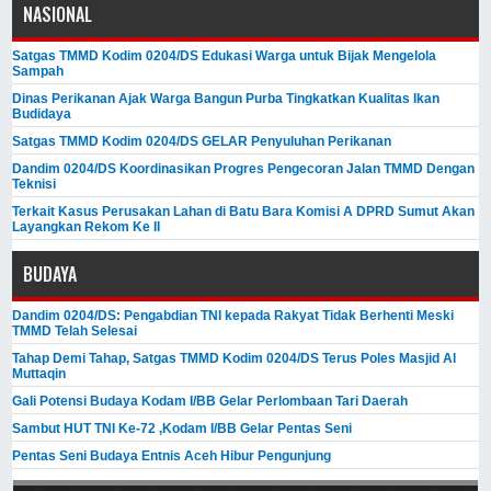
NASIONAL
Satgas TMMD Kodim 0204/DS Edukasi Warga untuk Bijak Mengelola
Sampah
Dinas Perikanan Ajak Warga Bangun Purba Tingkatkan Kualitas Ikan
Budidaya
Satgas TMMD Kodim 0204/DS GELAR Penyuluhan Perikanan
Dandim 0204/DS Koordinasikan Progres Pengecoran Jalan TMMD Dengan
Teknisi
Terkait Kasus Perusakan Lahan di Batu Bara Komisi A DPRD Sumut Akan
Layangkan Rekom Ke II
BUDAYA
Dandim 0204/DS: Pengabdian TNI kepada Rakyat Tidak Berhenti Meski ​
TMMD Telah Selesai
Tahap Demi Tahap, Satgas TMMD Kodim 0204/DS Terus Poles Masjid Al
Muttaqin
Gali Potensi Budaya Kodam I/BB Gelar Perlombaan Tari Daerah
Sambut HUT TNI Ke-72 ,Kodam I/BB Gelar Pentas Seni
Pentas Seni Budaya Entnis Aceh Hibur Pengunjung