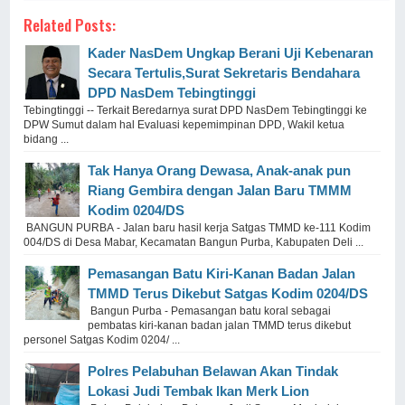
Related Posts:
Kader NasDem Ungkap Berani Uji Kebenaran
Secara Tertulis,Surat Sekretaris Bendahara
DPD NasDem Tebingtinggi
Tebingtinggi -- Terkait Beredarnya surat DPD NasDem Tebingtinggi ke
DPW Sumut dalam hal Evaluasi kepemimpinan DPD, Wakil ketua
bidang ...
Tak Hanya Orang Dewasa, Anak-anak pun
Riang Gembira dengan Jalan Baru TMMM
Kodim 0204/DS
BANGUN PURBA - Jalan baru hasil kerja Satgas TMMD ke-111 Kodim
004/DS di Desa Mabar, Kecamatan Bangun Purba, Kabupaten Deli ...
Pemasangan Batu Kiri-Kanan Badan Jalan
TMMD Terus Dikebut Satgas Kodim 0204/DS
Bangun Purba - Pemasangan batu koral sebagai
pembatas kiri-kanan badan jalan TMMD terus dikebut
personel Satgas Kodim 0204/ ...
Polres Pelabuhan Belawan Akan Tindak
Lokasi Judi Tembak Ikan Merk Lion