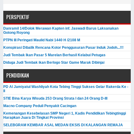
PERSPEKTIF
Danramil 14/Dolok Merawan Kapten inf. Jaswadi Barus Laksanakan
Gotong Royong
PTPN III Peringati Maulid Nabi 1440 H /2108 M
Konspirasi Dibalik Rencana Kotor Penggusuran Pasar Induk Jodoh...!!!
Judi Tembak Ikan Pasar 5 Marelan Berhasil Kelabui Petugas
Diduga Judi Tembak ikan Berlogo Star Game Marak Dibinjai
PENDIDIKAN
PD Al Jamiyatul Washliyah Kota Tebing Tinggi Sukses Gelar Rakerda Ke -
II
STIE Bina Karya Wisuda 253 Orang Strata I dan 24 Orang D-III
Macno Company Peduli Penyakit Cacingan
Kemenangan Kesebelasan SMP Negeri 1, Kadis Pendidikan Tebingtinggi
Harapkan Juara Di Tingkat Provinsi
SELEBGRAM KEMBAR ASAL MEDAN EKSIS DI KALANGAN REMAJA