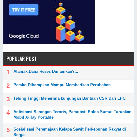
POPULAR POST
Alamak,Dana Reses Dimainkan?...
Pemko Diharapkan Mampu Memberikan Perubahan
Tebing Tinggi Menerima kunjungan Bantuan CSR Dari LPCI
Antisipasi Serangan Teroris, Pamobvit Polda Sumut Turunkan
Mobil X-Ray Portable
Sosialisasi Peremajaan Kelapa Sawit Perkebunan Rakyat di
Sergai