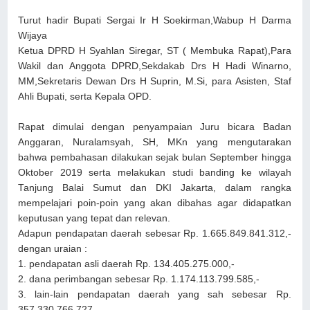
Turut hadir Bupati Sergai Ir H Soekirman,Wabup H Darma
Wijaya
Ketua DPRD H Syahlan Siregar, ST ( Membuka Rapat),Para
Wakil dan Anggota DPRD,Sekdakab Drs H Hadi Winarno,
MM,Sekretaris Dewan Drs H Suprin, M.Si, para Asisten, Staf
Ahli Bupati, serta Kepala OPD.
Rapat dimulai dengan penyampaian Juru bicara Badan
Anggaran, Nuralamsyah, SH, MKn yang mengutarakan
bahwa pembahasan dilakukan sejak bulan September hingga
Oktober 2019 serta melakukan studi banding ke wilayah
Tanjung Balai Sumut dan DKI Jakarta, dalam rangka
mempelajari poin-poin yang akan dibahas agar didapatkan
keputusan yang tepat dan relevan.
Adapun pendapatan daerah sebesar Rp. 1.665.849.841.312,-
dengan uraian :
1. pendapatan asli daerah Rp. 134.405.275.000,-
2. dana perimbangan sebesar Rp. 1.174.113.799.585,-
3. lain-lain pendapatan daerah yang sah sebesar Rp.
357.330.766.727,-.