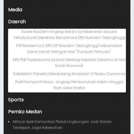
Media
Daerah
Kader NasDem Ungkap Berani Uji Kebenaran Secara
Tertulis,Surat Sekretaris Bendahara DPD NasDem Tebingtinggi
PSP Berderma II, DPD GP Nasdem Tebingtinggi Laksanakan
Donor Darah Peringati Hari "Sumpah Pemuda"
DPD PKB Pujakesuma Asahan Berbagi Kepada Sesama di Hari
Santri Nasional
Satreskrim Polresta Deliserdang Amankan 2 Pelaku Curanmor
Profil Kompol Firdaus : Ungkap Pembunuhan Hakim Hingga
Raih Gelar Doktor
Sports
Pemko Medan
Akhyar Ajak Komunitas Peduli Lingkungan Jadi Garda
Terdepan Jaga Kebersihan