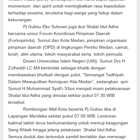
momentum dan spirit untuk meningkatkan rasa kepedulian
terhadap sesama, terutama bagi warga yang hidup dalam
kekurangan.
Pj Gubsu Eko Subowo juga ikut Shalat Idul Adha
bersama unsur Forum Koordinasi Pimpinan Daerah
(Forkopimda) Sumut dan Kota Medan, pimpinan organisasi
pimpinan daerah (OPD) di lingkungan Pemko Medan, camat,
lurah, alim ulama, tokoh masyarakat serta tokoh pemuda.
Dosen Universitas Islam Negeri (UIN) Sumut Drs H
Zulheddi LC MA bertindak sebagai khatib dengan
membawakan khutbah dengan judul, “Semangat Tadhiyah
Dalam Mewujudkan Kemajuan Kita Medan”, sedangkan qori
Sumut H Muhammad Syafi’i SSos menjadi imam pelaksanaan
Shalat Idul Adha yang dimulai sekitar pukul 07.30 WIB
tersebut.
Rombongan Wali Kota beserta Pj Gubsu tiba di
Lapangan Merdeka sekitar pukul 07.00 WIB. Lantunan
kalimat takbir terus berkumandang untuk memuji keagungan
Sang Khlaik hingga jelang pelaksaan Shalat Idul Adha.
Semua duduk dan tertunduk sambil bertakbir dan meresapi