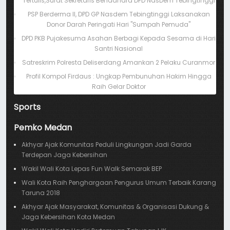
Tertulis,Surat Sekretaris Bendahara DPD NasDem Tebingtinggi
PSP Berderma II, DPD GP Nasdem Tebingtinggi Laksanakan
Donor Darah Peringati Hari "Sumpah Pemuda"
DPD PKB Pujakesuma Asahan Berbagi Kepada Sesama di Hari
Santri Nasional
Satreskrim Polresta Deliserdang Amankan 2 Pelaku Curanmor
Profil Kompol Firdaus : Ungkap Pembunuhan Hakim Hingga
Raih Gelar Doktor
Sports
Pemko Medan
Akhyar Ajak Komunitas Peduli Lingkungan Jadi Garda
Terdepan Jaga Kebersihan
Wakil Wali Kota Lepas Fun Walk Semarak BEP
Wali Kota Raih Penghargaan Pengurus Umum Terbaik Karang
Taruna 2018
Akhyar Ajak Masyarakat, Komunitas & Organisasi Dukung &
Jaga Kebersihan Kota Medan