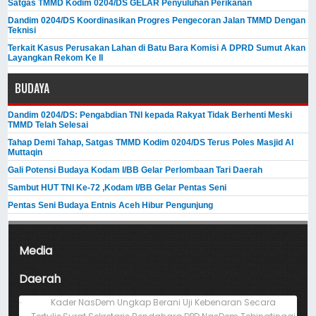
Satgas TMMD Kodim 0204/DS GELAR Penyuluhan Perikanan
Dandim 0204/DS Koordinasikan Progres Pengecoran Jalan TMMD Dengan
Teknisi
Terkait Kasus Perusakan Lahan di Batu Bara Komisi A DPRD Sumut Akan
Layangkan Rekom Ke II
BUDAYA
Dandim 0204/DS: Pengabdian TNI kepada Rakyat Tidak Berhenti Meski ​
TMMD Telah Selesai
Tahap Demi Tahap, Satgas TMMD Kodim 0204/DS Terus Poles Masjid Al
Muttaqin
Gali Potensi Budaya Kodam I/BB Gelar Perlombaan Tari Daerah
Sambut HUT TNI Ke-72 ,Kodam I/BB Gelar Pentas Seni
Pentas Seni Budaya Entnis Aceh Hibur Pengunjung
Media
Daerah
Kader NasDem Ungkap Berani Uji Kebenaran Secara