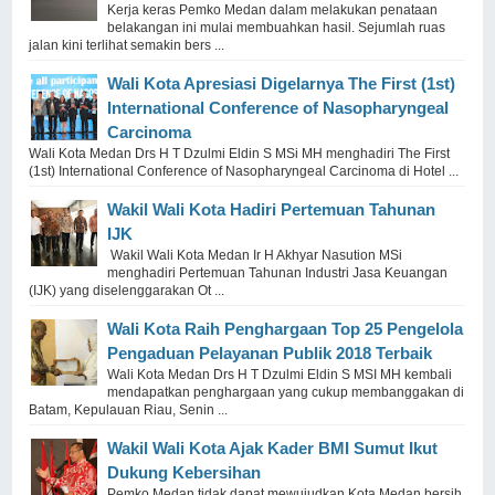
Kerja keras Pemko Medan dalam melakukan penataan
belakangan ini mulai membuahkan hasil. Sejumlah ruas
jalan kini terlihat semakin bers ...
Wali Kota Apresiasi Digelarnya The First (1st)
International Conference of Nasopharyngeal
Carcinoma
Wali Kota Medan Drs H T Dzulmi Eldin S MSi MH menghadiri The First
(1st) International Conference of Nasopharyngeal Carcinoma di Hotel ...
Wakil Wali Kota Hadiri Pertemuan Tahunan
IJK
Wakil Wali Kota Medan Ir H Akhyar Nasution MSi
menghadiri Pertemuan Tahunan Industri Jasa Keuangan
(IJK) yang diselenggarakan Ot ...
Wali Kota Raih Penghargaan Top 25 Pengelola
Pengaduan Pelayanan Publik 2018 Terbaik
Wali Kota Medan Drs H T Dzulmi Eldin S MSI MH kembali
mendapatkan penghargaan yang cukup membanggakan di
Batam, Kepulauan Riau, Senin ...
Wakil Wali Kota Ajak Kader BMI Sumut Ikut
Dukung Kebersihan
Pemko Medan tidak dapat mewujudkan Kota Medan bersih