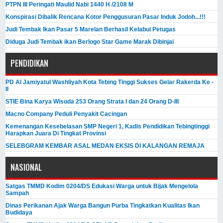
PTPN III Peringati Maulid Nabi 1440 H /2108 M
Konspirasi Dibalik Rencana Kotor Penggusuran Pasar Induk Jodoh...!!!
Judi Tembak Ikan Pasar 5 Marelan Berhasil Kelabui Petugas
Diduga Judi Tembak ikan Berlogo Star Game Marak Dibinjai
PENDIDIKAN
PD Al Jamiyatul Washliyah Kota Tebing Tinggi Sukses Gelar Rakerda Ke -
II
STIE Bina Karya Wisuda 253 Orang Strata I dan 24 Orang D-III
Macno Company Peduli Penyakit Cacingan
Kemenangan Kesebelasan SMP Negeri 1, Kadis Pendidikan Tebingtinggi
Harapkan Juara Di Tingkat Provinsi
SELEBGRAM KEMBAR ASAL MEDAN EKSIS DI KALANGAN REMAJA
NASIONAL
Satgas TMMD Kodim 0204/DS Edukasi Warga untuk Bijak Mengelola
Sampah
Dinas Perikanan Ajak Warga Bangun Purba Tingkatkan Kualitas Ikan
Budidaya