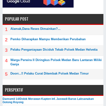
POPULAR POST
Alamak,Dana Reses Dimainkan?...
Pemko Diharapkan Mampu Memberikan Perubahan
Pelaku Penganiayaan Diciduk Tekab Polsek Medan Helvetia
Warga Perwira II Diringkus Polsek Medan Baru Lantaran Miliki
Ganja
Doorr...!! Pelaku Curat Ditembak Polsek Medan Timur
PERSPEKTIF
Danramil 14/Dolok Merawan Kapten inf. Jaswadi Barus Laksanakan
Gotong Royong