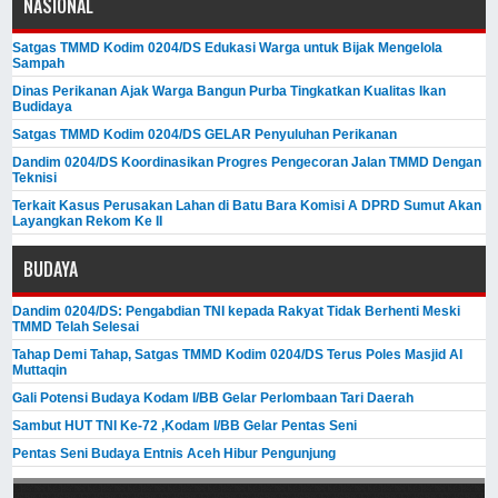
NASIONAL
Satgas TMMD Kodim 0204/DS Edukasi Warga untuk Bijak Mengelola
Sampah
Dinas Perikanan Ajak Warga Bangun Purba Tingkatkan Kualitas Ikan
Budidaya
Satgas TMMD Kodim 0204/DS GELAR Penyuluhan Perikanan
Dandim 0204/DS Koordinasikan Progres Pengecoran Jalan TMMD Dengan
Teknisi
Terkait Kasus Perusakan Lahan di Batu Bara Komisi A DPRD Sumut Akan
Layangkan Rekom Ke II
BUDAYA
Dandim 0204/DS: Pengabdian TNI kepada Rakyat Tidak Berhenti Meski ​
TMMD Telah Selesai
Tahap Demi Tahap, Satgas TMMD Kodim 0204/DS Terus Poles Masjid Al
Muttaqin
Gali Potensi Budaya Kodam I/BB Gelar Perlombaan Tari Daerah
Sambut HUT TNI Ke-72 ,Kodam I/BB Gelar Pentas Seni
Pentas Seni Budaya Entnis Aceh Hibur Pengunjung