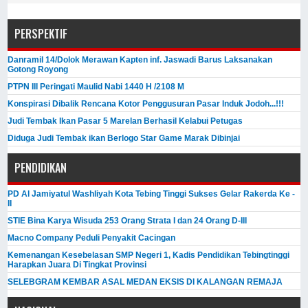
PERSPEKTIF
Danramil 14/Dolok Merawan Kapten inf. Jaswadi Barus Laksanakan
Gotong Royong
PTPN III Peringati Maulid Nabi 1440 H /2108 M
Konspirasi Dibalik Rencana Kotor Penggusuran Pasar Induk Jodoh...!!!
Judi Tembak Ikan Pasar 5 Marelan Berhasil Kelabui Petugas
Diduga Judi Tembak ikan Berlogo Star Game Marak Dibinjai
PENDIDIKAN
PD Al Jamiyatul Washliyah Kota Tebing Tinggi Sukses Gelar Rakerda Ke -
II
STIE Bina Karya Wisuda 253 Orang Strata I dan 24 Orang D-III
Macno Company Peduli Penyakit Cacingan
Kemenangan Kesebelasan SMP Negeri 1, Kadis Pendidikan Tebingtinggi
Harapkan Juara Di Tingkat Provinsi
SELEBGRAM KEMBAR ASAL MEDAN EKSIS DI KALANGAN REMAJA