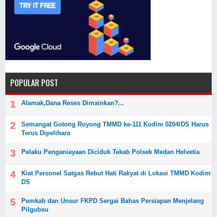
POPULAR POST
Alamak,Dana Reses Dimainkan?...
Semangat Gotong Royong TMMD ke-111 Kodim 0204/DS Harus
Terus Dipelihara
Pelaku Penganiayaan Diciduk Tekab Polsek Medan Helvetia
Kiat Personel Satgas Rebut Hati Rakyat di Lokasi TMMD Kodim
DS
Pemkab dan Unsur FKPD Sergai Bahas Persiapan Menjelang
Pilgubsu