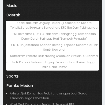
Media
Daerah
Kader NasDem Ungkap Berani Uji Kebenaran Secara
Tertulis,Surat Sekretaris Bendahara DPD NasDem Tebingtinggi
PSP Berderma II, DPD GP Nasdem Tebingtinggi Laksanakan
Donor Darah Peringati Hari "Sumpah Pemuda"
DPD PKB Pujakesuma Asahan Berbagi Kepada Sesama di Hari
Santri Nasional
Satreskrim Polresta Deliserdang Amankan 2 Pelaku Curanmor
Profil Kompol Firdaus : Ungkap Pembunuhan Hakim Hingga
Raih Gelar Doktor
Sports
Pemko Medan
Akhyar Ajak Komunitas Peduli Lingkungan Jadi Garda
Terdepan Jaga Kebersihan
Wakil Wali Kota Lepas Fun Walk Semarak BEP