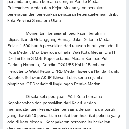
penandatanganan bersama dengan Pemko Medan,
Polrestabes Medan dan Kejari Medan yang berkaitan
penerapan dan penegakan peraturan ketenagakerjaan di ibu
kota Provinsi Sumatera Utara.
Momentum bersejarah bagi kaum buruh ini
dipusatkan di Gelanggang Remaja Jalan Sutomo Medan.
Selain 1.500 buruh perwakilan dari ratusan buruh yng ada di
Kota Medan, May Day juga dihadiri Wali Kota Medan Drs H T
Dzulmi Eldin S MSi, Kapolrestabes Medan Kombes Pol
Dadang Hartanto, Dandim O201/BS Kol Inf Bambang
Herqutanto Wakil Ketua DPRD Medan Iswanda Nanda Ramli,
Kapolres Belawan AKBP Ikhwan Lubis serta sejumlah
pimpinan OPD terkait di lingkungan Pemko Medan.
Di sela-sela perayaan, Wali Kota bersama
Kapolrestabes dan perwakilan dari Kajari Medan
menandatangani kesepkatan bersama dengan para buruh
yang diwakili 19 perwakilan serikat buruh/serikat pekerja yang
ada di Kota Medan. Kesepakatan bersama itu berkaitan
dengan penerapan dan penegakan peraturan