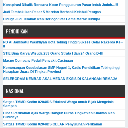
Konspirasi Dibalik Rencana Kotor Penggusuran Pasar Induk Jodoh...!!!
Judi Tembak Ikan Pasar 5 Marelan Berhasil Kelabui Petugas
Diduga Judi Tembak ikan Berlogo Star Game Marak Dibinjai
PENDIDIKAN
PD Al Jamiyatul Washliyah Kota Tebing Tinggi Sukses Gelar Rakerda Ke -
II
STIE Bina Karya Wisuda 253 Orang Strata I dan 24 Orang D-III
Macno Company Peduli Penyakit Cacingan
Kemenangan Kesebelasan SMP Negeri 1, Kadis Pendidikan Tebingtinggi
Harapkan Juara Di Tingkat Provinsi
SELEBGRAM KEMBAR ASAL MEDAN EKSIS DI KALANGAN REMAJA
NASIONAL
Satgas TMMD Kodim 0204/DS Edukasi Warga untuk Bijak Mengelola
Sampah
Dinas Perikanan Ajak Warga Bangun Purba Tingkatkan Kualitas Ikan
Budidaya
Satgas TMMD Kodim 0204/DS GELAR Penyuluhan Perikanan