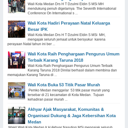
Wali Kota Medan Drs H T Dzulmi Eldin S MSi MH
mendukung penuh digelarnya The Seventh International
Conference On International s ...
Wali Kota Hadiri Perayaan Natal Keluarga
Besar IPK
Wali Kota Medan Drs H T Dzulmi Eldin S MSi MH,
mengajak seluruh jemaat untuk bersyukur karena
perayaan Natal tahun ini ber ...
Wali Kota Raih Penghargaan Pengurus Umum
Terbaik Karang Taruna 2018
Wali Kota Raih Penghargaan Pengurus Umum Terbaik
Karang Taruna 2018 Dinilai berhasil dalam membina dan
memajukan Karang Taruna di ...
Wali Kota Buka 53 Titik Pasar Murah
Pemko Medan menggelar 53 titik pasar murah yang
tersebar di 21 kecamatan di Kota Medan. Tujuan
kehadiran pasar murah ...
Akhyar Ajak Masyarakat, Komunitas &
Organisasi Dukung & Jaga Kebersihan Kota
Medan
Wakil Wali Kota Medan Ir H Akhyar Nasution MSi mengajak seluruh