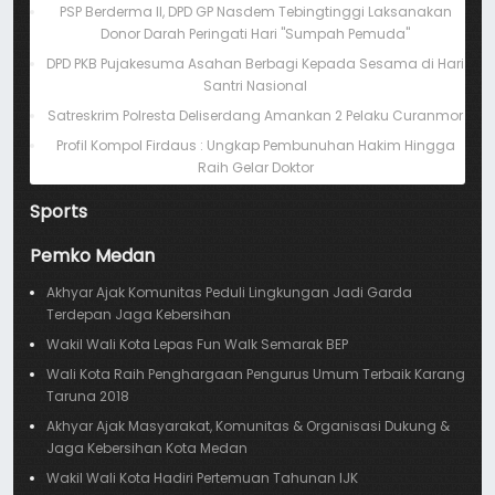
PSP Berderma II, DPD GP Nasdem Tebingtinggi Laksanakan
Donor Darah Peringati Hari "Sumpah Pemuda"
DPD PKB Pujakesuma Asahan Berbagi Kepada Sesama di Hari
Santri Nasional
Satreskrim Polresta Deliserdang Amankan 2 Pelaku Curanmor
Profil Kompol Firdaus : Ungkap Pembunuhan Hakim Hingga
Raih Gelar Doktor
Sports
Pemko Medan
Akhyar Ajak Komunitas Peduli Lingkungan Jadi Garda
Terdepan Jaga Kebersihan
Wakil Wali Kota Lepas Fun Walk Semarak BEP
Wali Kota Raih Penghargaan Pengurus Umum Terbaik Karang
Taruna 2018
Akhyar Ajak Masyarakat, Komunitas & Organisasi Dukung &
Jaga Kebersihan Kota Medan
Wakil Wali Kota Hadiri Pertemuan Tahunan IJK