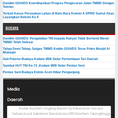
Dandim 0204/DS Koordinasikan Progres Pengecoran Jalan TMMD Dengan
Teknisi
Terkait Kasus Perusakan Lahan di Batu Bara Komisi A DPRD Sumut Akan
Layangkan Rekom Ke II
BUDAYA
Dandim 0204/DS: Pengabdian TNI kepada Rakyat Tidak Berhenti Meski ​
TMMD Telah Selesai
Tahap Demi Tahap, Satgas TMMD Kodim 0204/DS Terus Poles Masjid Al
Muttaqin
Gali Potensi Budaya Kodam I/BB Gelar Perlombaan Tari Daerah
Sambut HUT TNI Ke-72 ,Kodam I/BB Gelar Pentas Seni
Pentas Seni Budaya Entnis Aceh Hibur Pengunjung
Media
Daerah
Kader NasDem Ungkap Berani Uji Kebenaran Secara
Tertulis,Surat Sekretaris Bendahara DPD NasDem Tebingtinggi